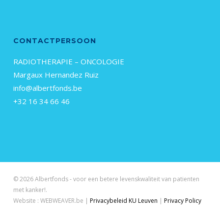
CONTACTPERSOON
RADIOTHERAPIE – ONCOLOGIE
Margaux Hernandez Ruiz
info@albertfonds.be
+32 16 34 66 46
© 2026 Albertfonds - voor een betere levenskwaliteit van patienten
met kanker!.
Website : WEBWEAVER.be |
Privacybeleid KU Leuven
|
Privacy Policy